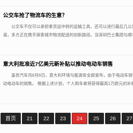
公交车抢了物流车的生意？
公交车不仅可以承担拿货运中转的运输工具，还可以进行最后几公
温，多方正在携手探索城市物流配送的创新路径。当深圳巴士集团与顺
车...
意大利批准近7亿美元新补贴以推动电动车销售
盖世汽车讯8月8日，意大利环境与能源安全部宣布，由于电动车
动电动车的销售。 根据上述计划，个人购车者将获得最高1万欧元的补贴
首页
21
22
23
24
25
26
27