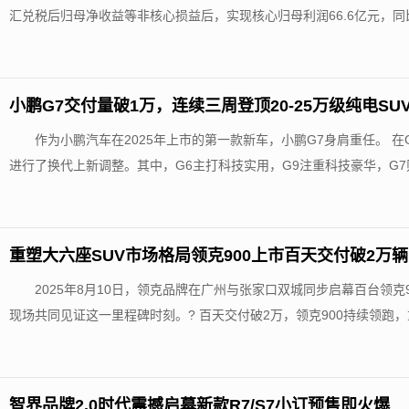
汇兑税后归母净收益等非核心损益后，实现核心归母利润66.6亿元，同比增
小鹏G7交付量破1万，连续三周登顶20-25万级纯电SU
作为小鹏汽车在2025年上市的第一款新车，小鹏G7身肩重任。 
进行了换代上新调整。其中，G6主打科技实用，G9注重科技豪华，G7则定位
重塑大六座SUV市场格局领克900上市百天交付破2万辆
2025年8月10日，领克品牌在广州与张家口双城同步启幕百台领
现场共同见证这一里程碑时刻。? 百天交付破2万，领克900持续领跑，重
智界品牌2.0时代震撼启幕新款R7/S7小订预售即火爆