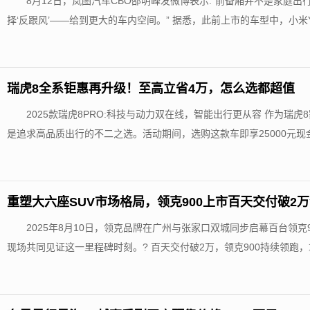
8月12日，岚图汽车CBO邵明峰发微博表示:“前备厢并不是家庭
择‘反跟风’——给到更大的车内空间。” 据悉，此前上市的车型中，小米YU
瑞虎8全系钜惠再升级！至高立省4万，怎么选都超值
2025款瑞虎8PRO:科技与动力双在线，智能出行更从容 作为瑞虎
是追求高品质出行的不二之选。活动期间，选购这款车即享25000元现金红
重塑大六座SUV市场格局，领克900上市百天交付破2
2025年8月10日，领克品牌在广州与张家口双城同步启幕百台领
现场共同见证这一里程碑时刻。? 百天交付破2万，领克900持续领跑，重