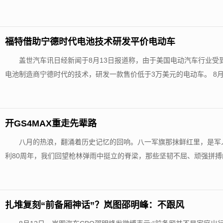
福特借助宁德时代电池技术研发平价电动车
盖世汽车讯日经新闻于8月13日报道称，由于美国电动汽车行业
电池制造商宁德时代的技术，研发一款售价低于3万美元的电动车。 8月11日
开GS4MAX重走先辈路
八月的热浪，翻涌着历史记忆的回响。八一军旗那抹鲜红里，是军
利80周年，我们回望枪林弹雨中挺立的脊梁，那些坚韧不屈、顽强拼搏的
扎堆复刻“前备厢神话”？岚图邵明峰：不跟风